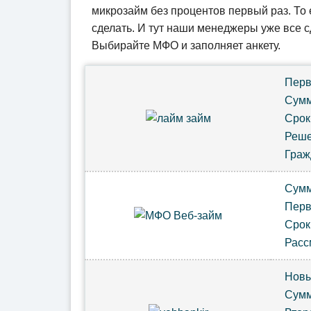
микрозайм без процентов первый раз
. То
сделать. И тут наши менеджеры уже все с
Выбирайте МФО и заполняет анкету.
Перв
Сум
Сро
Реш
Гра
Сум
Пер
Сро
Расс
Новы
Сум