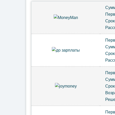
Сум
Пер
Сро
Расс
Пер
Сум
Сро
Расс
Пер
Сум
Сро
Возр
Реш
Пер