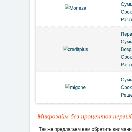
Сум
Сро
Расс
Пер
Сум
Возр
Срок
Расс
Сум
Сро
Реш
Микрозайм без процентов первый
Так же предлагаем вам обратить внимани