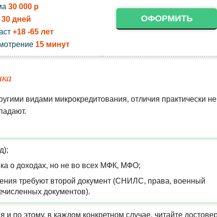
ма
30 000 р
ОФОРМИТЬ
к
30 дней
аст
+18 -65 лет
мотрение
15 минут
ика
ругими видами микрокредитования, отличия практически не
падают.
д);
ка о доходах, но не во всех МФК, МФО;
рения требуют второй документ (СНИЛС, права, военный
речисленных документов).
я и по этому, в каждом конкретном случае, читайте достове