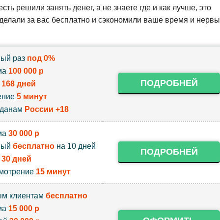
 есть решили занять денег, а не знаете где и как лучше, это
делали за вас бесплатно и сэкономили ваше время и нервы
ый раз
под 0%
ма
100 000 р
ПОДРОБНЕЙ
к
168 дней
ение
5 минут
жданам
России +18
ма
30 000 р
вый
бесплатно
на 10 дней
ПОДРОБНЕЙ
к
30 дней
мотрение
15 минут
м клиентам
бесплатно
ма
15 000 р