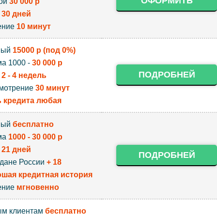
ОФОРМИТЬ
ой
30 000 р
к
30 дней
ение
10 минут
вый
15000 р (под 0%)
а 1000 -
30 000 р
ПОДРОБНЕЙ
к
2 - 4 недель
мотрение
30 минут
 кредита любая
вый
бесплатно
ма
1000 - 30 000 р
к
21 дней
ПОДРОБНЕЙ
дане России
+ 18
шая кредитная история
ение
мгновенно
м клиентам
бесплатно