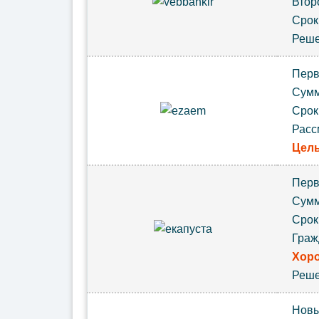
Втор
Сро
Реш
Пер
Сумм
Сро
Расс
Цель
Пер
Сум
Сро
Граж
Хоро
Реш
Новы