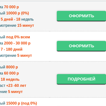
ма
70 000 р
вый
10000 р (0%)
ОФОРМИТЬ
к
5 дней - 18
недель
мотрение
15 минут
вый
под 0% всем
ма
2000 - 30 000 р
ОФОРМИТЬ
к
7 - 180 дней
мотрение
5 минут
вый
8000 р
ма
60 000 р
ПОДРОБНЕЙ
к
18 недель
аст
+23 -60 лет
ение
5 минут
вый
15000 р (под 0%)