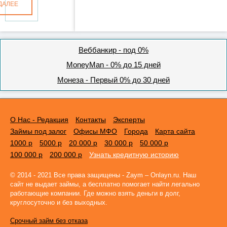
ДАЛЕЕ
Веббанкир - под 0%
MoneyMan - 0% до 15 дней
Монеза - Первый 0% до 30 дней
О Нас - Редакция
Контакты
Эксперты
Займы под залог
Офисы МФО
Города
Карта сайта
1000 р
5000 р
20 000 р
30 000 р
50 000 р
100 000 р
200 000 р
Узнать кредитную историю
© 2014 - 2021 Все права защищены - Zaym – Onlayn.ru. Наш
сайт не выдает займы, а бесплатно помогает найти легально
работающие компании. Где можно взять деньги в долг,
круглосуточно и без выходных.
Срочный займ без отказа