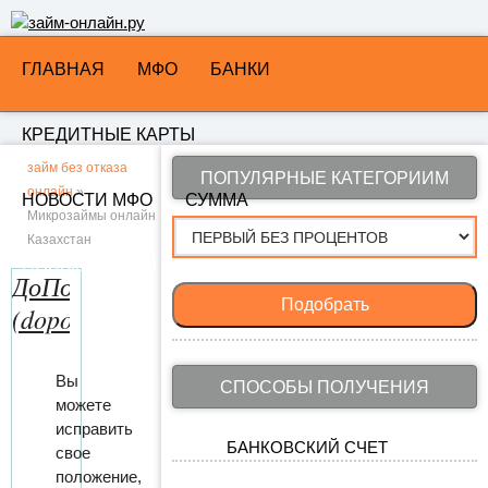
ГЛАВНАЯ
МФО
БАНКИ
КРЕДИТНЫЕ КАРТЫ
займ без отказа
ПОПУЛЯРНЫЕ КАТЕГОРИИМ
онлайн
»
НОВОСТИ МФО
СУММА
Микрозаймы онлайн
Казахстан
НОВЫЕ ЗАЙМЫ МФО
ДоПолучки.кз
Подобрать
(dopo.kz)
Вы
СПОСОБЫ ПОЛУЧЕНИЯ
можете
исправить
БАНКОВСКИЙ СЧЕТ
свое
положение,