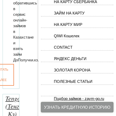
НА КАРТУ СБЕРБАНКА
обратившись
в
ЗАЙМ НА КАРТУ
сервис
онлайн-
НА КАРТУ МИР
займов
в
QIWI Кошелек
Казахстане
и
CONTACT
взять
займ
ЯНДЕКС ДЕНЬГИ
ДоПолучки.кз.
ИТАТЬ
ЗОЛОТАЯ КОРОНА
АЛЕЕ
ПОЛЕЗНЫЕ СТАТЬИ
Tengo.kz
Подбор займов - zaym-go.ru
(Тенго
УЗНАТЬ КРЕДИТНУЮ ИСТОРИЮ
Кз)