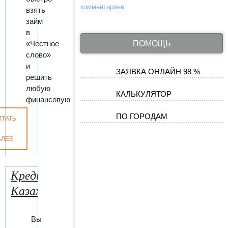
комментариев
взять
займ
в
«Честное
ПОМОЩЬ
слово»
и
ЗАЯВКА ОНЛАЙН 98 %
решить
любую
КАЛЬКУЛЯТОР
финансовую
ПО ГОРОДАМ
ИТАТЬ
АЛЕЕ
Кредит24
Казахстан
Вы