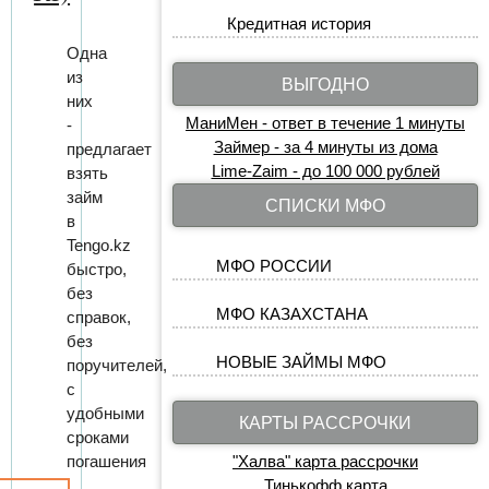
Кредитная история
Одна
из
ВЫГОДНО
них
МаниМен - ответ в течение 1 минуты
-
Займер - за 4 минуты из дома
предлагает
Lime-Zaim - до 100 000 рублей
взять
займ
СПИСКИ МФО
в
Tengo.kz
МФО РОССИИ
быстро,
без
МФО КАЗАХСТАНА
справок,
без
НОВЫЕ ЗАЙМЫ МФО
поручителей,
с
удобными
КАРТЫ РАССРОЧКИ
сроками
погашения
"Халва" карта рассрочки
Тинькофф карта