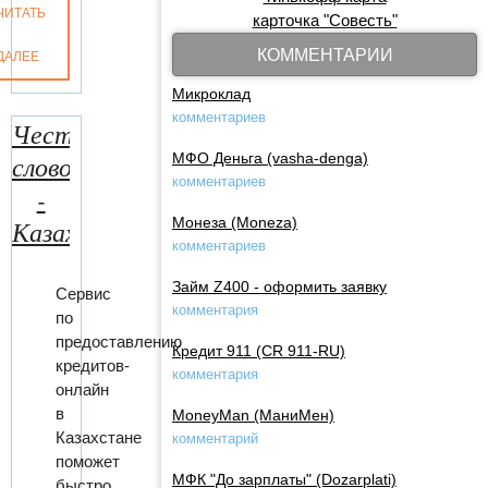
ЧИТАТЬ
карточка "Совесть"
КОММЕНТАРИИ
ДАЛЕЕ
Микроклад
комментариев
Честное
слово
МФО Деньга (vasha-denga)
комментариев
-
Казахстан
Монеза (Moneza)
комментариев
Займ Z400 - оформить заявку
Сервис
комментария
по
предоставлению
Кредит 911 (CR 911-RU)
кредитов-
комментария
онлайн
в
MoneyMan (МаниМен)
Казахстане
комментарий
поможет
МФК "До зарплаты" (Dozarplati)
быстро