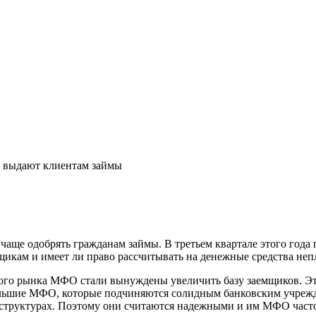
выдают клиентам займы
ще одобрять гражданам займы. В третьем квартале этого года п
щикам и имеет ли право рассчитывать на денежные средства не
ого рынка МФО стали вынуждены увеличить базу заемщиков. Это
льшие МФО, которые подчиняются солидным банковским учрежд
 структурах. Поэтому они считаются надежными и им МФО част