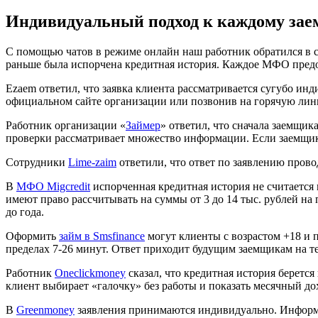
Индивидуальный подход к каждому за
С помощью чатов в режиме онлайн наш работник обратился в с
раньше была испорчена кредитная история. Каждое МФО предо
Ezaem ответил, что заявка клиента рассматривается сугубо и
официальном сайте организации или позвонив на горячую лин
Работник организации «
Займер
» ответил, что сначала заемщи
проверки рассматривает множество информации. Если заемщик у
Сотрудники
Lime-zaim
ответили, что ответ по заявлению прово
В
МФО Migcredit
испорченная кредитная история не считается 
имеют право рассчитывать на суммы от 3 до 14 тыс. рублей на
до года.
Оформить
займ в Smsfinance
могут клиенты с возрастом +18 и 
пределах 7-26 минут. Ответ приходит будущим заемщикам на т
Работник
Oneclickmoney
сказал, что кредитная история беретс
клиент выбирает «галочку» без работы и показать месячный д
В
Greenmoney
заявления принимаются индивидуально. Информац