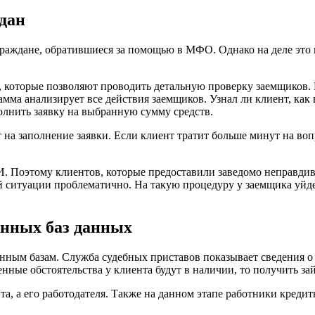
дан
раждане, обратившиеся за помощью в МФО. Однако на деле это не
 которые позволяют проводить детальную проверку заемщиков. К
мма анализирует все действия заемщиков. Узнал ли клиент, как 
олнить заявку на выбранную сумму средств.
на заполнение заявки. Если клиент тратит больше минут на воп
. Поэтому клиентов, которые предоставили заведомо неправдиву
ой ситуации проблематично. На такую процедуру у заемщика уй
енных баз данных
енным базам. Служба судебных приставов показывает сведения о
ные обстоятельства у клиента будут в наличии, то получить зай
, а его работодателя. Также на данном этапе работники кредит