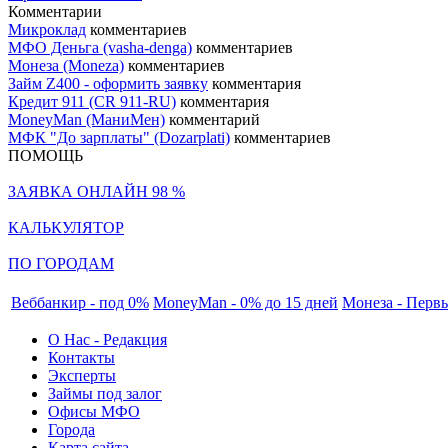
Комментарии
Микроклад
комментариев
МФО Деньга (vasha-denga)
комментариев
Монеза (Moneza)
комментариев
Займ Z400 - оформить заявку
комментария
Кредит 911 (CR 911-RU)
комментария
MoneyMan (МаниМен)
комментарий
МФК "До зарплаты" (Dozarplati)
комментариев
ПОМОЩЬ
ЗАЯВКА ОНЛАЙН 98 %
КАЛЬКУЛЯТОР
ПО ГОРОДАМ
Веббанкир - под 0%
MoneyMan - 0% до 15 дней
Монеза - Перв
О Нас - Редакция
Контакты
Эксперты
Займы под залог
Офисы МФО
Города
Карта сайта