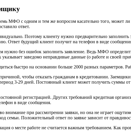
емщику
емь МФО с одним и тем же вопросом касательно того, может ли 
ставило ответ.
ндивидуально. Поэтому клиенту нужно предварительно заполнит
ию. Ответ будущий клиент получит на телефон в виде сообщени
кам нужно без ошибок заполнить заявление. Ведь МФО определит
казывает заведомо неправдивые данные (о работе и своей прибы
диться быстро на основании больше 2000 разных параметров. Ра
причиной, чтобы отказать гражданам в кредитовании. Заемщики с
 период 3-29 дней. Постоянный клиент может получить суммы от 
постоянной регистрацией. Других требований кредитная организ
елефон в виде сообщения.
я во внимание при рассмотрении заявки, но она не играет ощути
оход семьи. Положительный ответ по заявке зависит от правдиво
ия о месте работе не считается важным требованием. Как пров