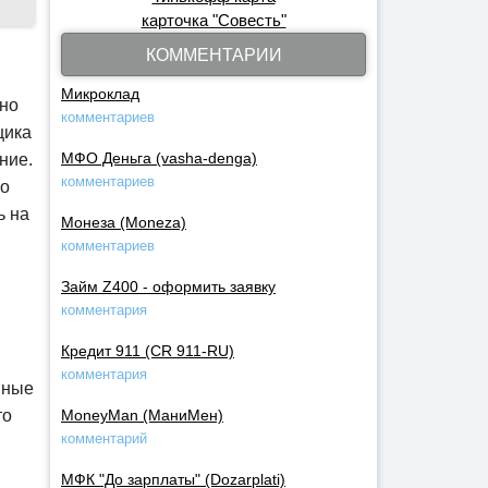
карточка "Совесть"
КОММЕНТАРИИ
Микроклад
 но
комментариев
щика
МФО Деньга (vasha-denga)
ние.
комментариев
 о
ь на
Монеза (Moneza)
комментариев
Займ Z400 - оформить заявку
комментария
Кредит 911 (CR 911-RU)
комментария
нные
то
MoneyMan (МаниМен)
комментарий
МФК "До зарплаты" (Dozarplati)