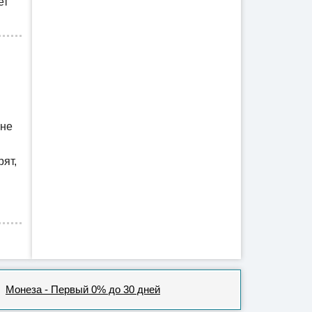
ет
мне
ят,
Монеза - Первый 0% до 30 дней