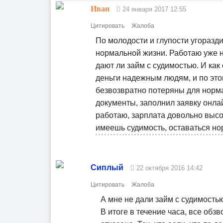
Иван
24 января 2017 12:55
Цитировать
Жалоба
По молодости и глупости угоразди
нормальной жизни. Работаю уже не
дают ли займ с судимостью. И как
деньги надежным людям, и по это
безвозвратно потеряны для норм
документы, заполнил заявку онла
работаю, зарплата довольно высо
имеешь судимость, оставаться но
Сиплый
22 октября 2016 14:42
Цитировать
Жалоба
А мне не дали займ с судимостью
В итоге в течение часа, все о