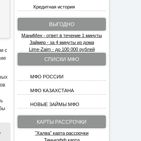
Кредитная история
ВЫГОДНО
МаниМен - ответ в течение 1 минуты
Займер - за 4 минуты из дома
Lime-Zaim - до 100 000 рублей
и с
ние
СПИСКИ МФО
МФО РОССИИ
вых
ков
МФО КАЗАХСТАНА
о
ть
НОВЫЕ ЗАЙМЫ МФО
 бы
КАРТЫ РАССРОЧКИ
ь
"Халва" карта рассрочки
Тинькофф карта