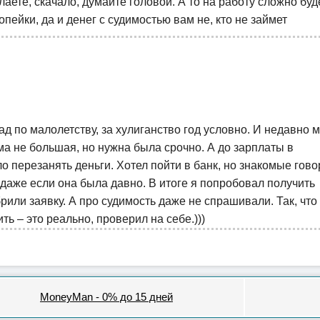
делаете, скачало, думайте головой. А то на работу сложно буд
опейки, да и денег с судимостью вам не, кто не займет
ад по малолетству, за хулиганство год условно. И недавно 
ма не большая, но нужна была срочно. А до зарплаты в
перезанять деньги. Хотел пойти в банк, но знакомые говор
, даже если она была давно. В итоге я попробовал получить
брили заявку. А про судимость даже не спрашивали. Так, что
ь – это реально, проверил на себе.)))
MoneyMan - 0% до 15 дней