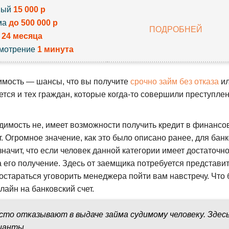
вый
15 000 р
ма
до 500 000 р
ПОДРОБНЕЙ
к
24 месяца
мотрение
1 минута
димость — шансы, что вы получите
срочно займ без отказа
ил
ется и тех граждан, которые когда-то совершили преступле
имость не, имеет возможности получить кредит в финансо
т. Огромное значение, как это было описано ранее, для бан
начит, что если человек данной категории имеет достаточн
а его получение. Здесь от заемщика потребуется представи
постараться уговорить менеджера пойти вам навстречу. Что
лайн на банковский счет.
сто отказывают в выдаче займа судимому человеку. Здес
ианты.