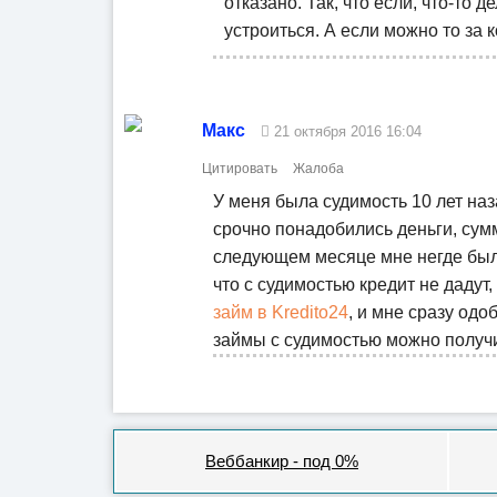
отказано. Так, что если, что-то 
устроиться. А если можно то за к
Макс
21 октября 2016 16:04
Цитировать
Жалоба
У меня была судимость 10 лет наз
срочно понадобились деньги, сум
следующем месяце мне негде было 
что с судимостью кредит не дадут
займ в Kredito24
, и мне сразу одо
займы с судимостью можно получит
Веббанкир - под 0%