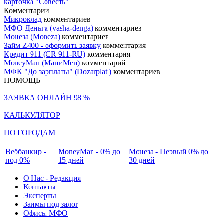
карточка "Совесть"
Комментарии
Микроклад
комментариев
МФО Деньга (vasha-denga)
комментариев
Монеза (Moneza)
комментариев
Займ Z400 - оформить заявку
комментария
Кредит 911 (CR 911-RU)
комментария
MoneyMan (МаниМен)
комментарий
МФК "До зарплаты" (Dozarplati)
комментариев
ПОМОЩЬ
ЗАЯВКА ОНЛАЙН 98 %
КАЛЬКУЛЯТОР
ПО ГОРОДАМ
Веббанкир -
MoneyMan - 0% до
Монеза - Первый 0% до
под 0%
15 дней
30 дней
О Нас - Редакция
Контакты
Эксперты
Займы под залог
Офисы МФО