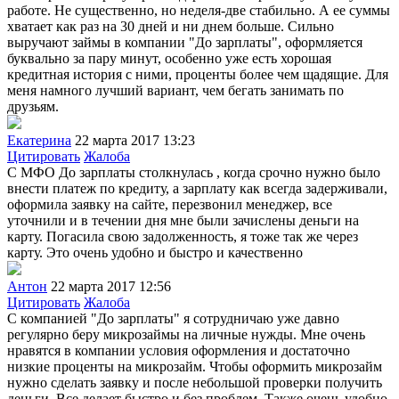
работе. Не существенно, но неделя-две стабильно. А ее суммы
хватает как раз на 30 дней и ни днем больше. Сильно
выручают займы в компании "До зарплаты", оформляется
буквально за пару минут, особенно уже есть хорошая
кредитная история с ними, проценты более чем щадящие. Для
меня намного лучший вариант, чем бегать занимать по
друзьям.
Екатерина
22 марта 2017 13:23
Цитировать
Жалоба
С МФО До зарплаты столкнулась , когда срочно нужно было
внести платеж по кредиту, а зарплату как всегда задерживали,
оформила заявку на сайте, перезвонил менеджер, все
уточнили и в течении дня мне были зачислены деньги на
карту. Погасила свою задолженность, я тоже так же через
карту. Это очень удобно и быстро и качественно
Антон
22 марта 2017 12:56
Цитировать
Жалоба
С компанией "До зарплаты" я сотрудничаю уже давно
регулярно беру микрозаймы на личные нужды. Мне очень
нравятся в компании условия оформления и достаточно
низкие проценты на микрозайм. Чтобы оформить микрозайм
нужно сделать заявку и после небольшой проверки получить
деньги. Все делает быстро и без проблем. Также очень удобно