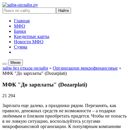
Найти
Главная
МФО
Банки
Кредитные карты
Новости МФО
Сумма
Новые займы МФО
Меню
займ без отказа онлайн
»
Организации микрофинансовые
»
МФК "До зарплаты" (Dozarplati)
МФК "До зарплаты" (Dozarplati)
21 294
Зарплата еще далеко, а праздники рядом. Перезанять, как
правило, денежных средств не возможности – а подарки
любимым и близким приобретать придется. Чтобы не попасть
в не ловкую ситуацию, воспользуйтесь услугами
микрофинансовой организации. К популярным компаниям