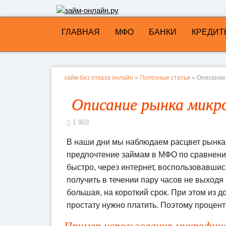
ГЛАВНАЯ
МФО
БАНКИ
КРЕДИТ
займ без отказа онлайн
»
Полезные статьи
» Описание
Описание рынка микр
1 903
В наши дни мы наблюдаем расцвет рынка
предпочтение займам в МФО по сравнению
быстро, через интернет, воспользовавшис
получить в течении пару часов не выход
большая, на короткий срок. При этом из до
простату нужно платить. Поэтому процент
Пример использования микрофин