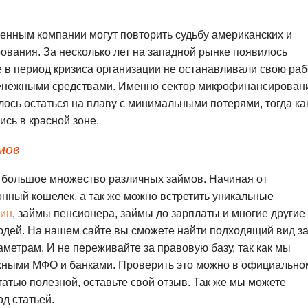
венным компании могут повторить судьбу американских и
вания. За несколько лет на западной рынке появилось
 в период кризиса организации не останавливали свою раб
енежными средствами. Именно сектор микрофинансирован
лось остаться на плаву с минимальными потерями, тогда ка
сь в красной зоне.
мов
большое множество различных займов. Начиная от
ронный кошелек, а так же можно встретить уникальные
щин
, займы пенсионера, займы до зарплаты и многие другие
юдей. На нашем сайте вы сможете найти подходящий вид з
аметрам. И не переживайте за правовую базу, так как мы
жными МФО и банками. Проверить это можно в официально
атью полезной, оставьте свой отзыв. Так же мы можете
д статьей.