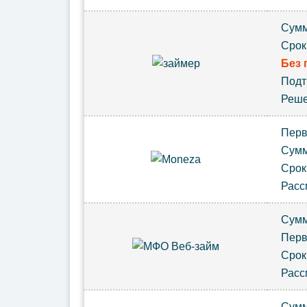
Сум
Срок
Без 
Под
Реш
Пер
Сум
Сро
Расс
Сум
Пер
Сро
Расс
Сум