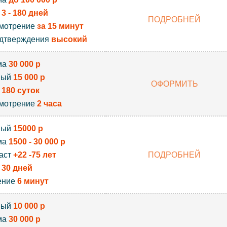
к
3 - 180 дней
ПОДРОБНЕЙ
мотрение
за 15 минут
дтверждения
высокий
ма
30 000 р
вый
15 000 р
ОФОРМИТЬ
к
180 суток
мотрение
2 часа
вый
15000 р
ма
1500 - 30 000 р
аст
+22 -75 лет
ПОДРОБНЕЙ
к
30 дней
ение
6 минут
вый
10 000 р
ма
30 000 р