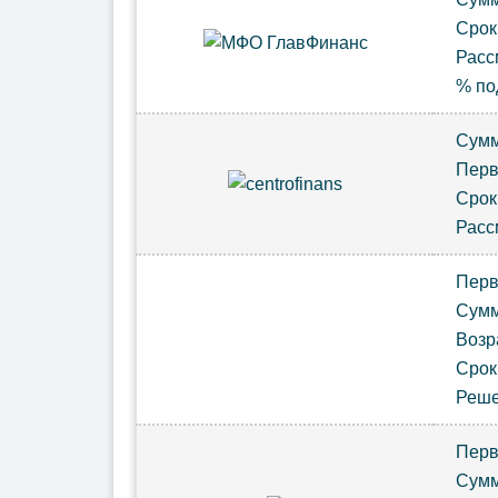
Сро
Расс
% по
Сум
Пер
Сро
Расс
Пер
Сум
Возр
Сро
Реш
Пер
Сум