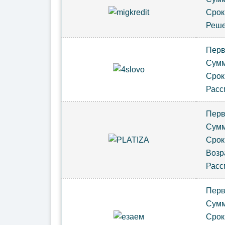
Сро
Реш
Пер
Сум
Сро
Расс
Пер
Сум
Сро
Возр
Расс
Пер
Сум
Срок 