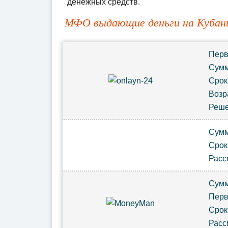
денежных средств.
МФО выдающие деньги на Кубан
Пер
Сум
Сро
Возр
Реш
Сум
Сро
Расс
Сум
Пер
Срок
Расс