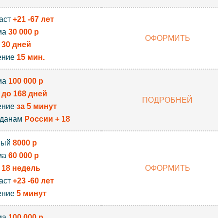
аст
+21 -67 лет
ма
30 000 р
ОФОРМИТЬ
к
30 дней
ение
15 мин.
ма
100 000 р
к
до 168 дней
ПОДРОБНЕЙ
ение
за 5 минут
жданам
России + 18
вый
8000 р
ма
60 000 р
к
18 недель
ОФОРМИТЬ
аст
+23 -60 лет
ение
5 минут
ма
100 000 р