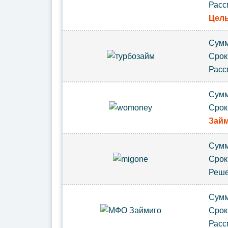
Расс
Цель
Сум
Сро
Расс
Сум
Сро
Займ
Сум
Сро
Реш
Сум
Срок
Расс