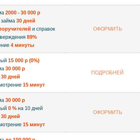
ма
2000 - 30 000 р
 займа
30 дней
поручителей
и справок
ОФОРМИТЬ
тверждения
89%
ение
4 минуты
вый
15 000 р (0%)
ма
30 000 р
ПОДРОБНЕЙ
к
30 дней
мотрение
15 минут
ма
30 000 р
вый
0 %
на 10 дней
ОФОРМИТЬ
к
30 дней
мотрение
15 минут
ма
до 100 000 р