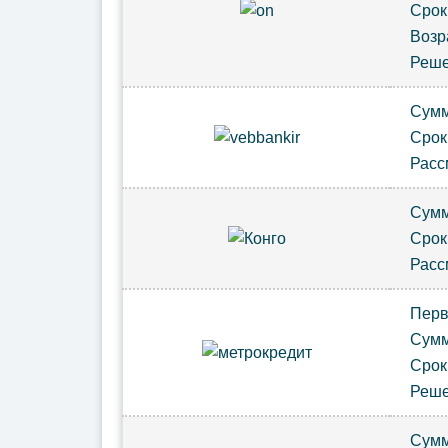
Сро
Возр
Реш
Сум
Сро
Расс
Сум
Сро
Расс
Пер
Сум
Сро
Реш
Сум