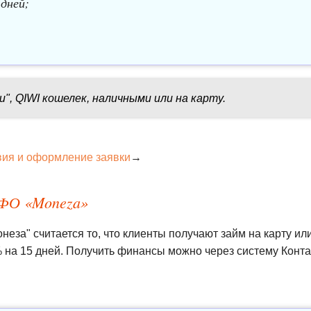
дней;
и", QIWI кошелек, наличными или на карту.
вия и оформление заявки
→
 МФО «Moneza»
еза" считается то, что клиенты получают займ на карту ил
 на 15 дней. Получить финансы можно через систему Контак